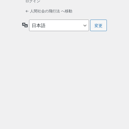
ログイン
← 人間社会の飛行法 へ移動
言
語