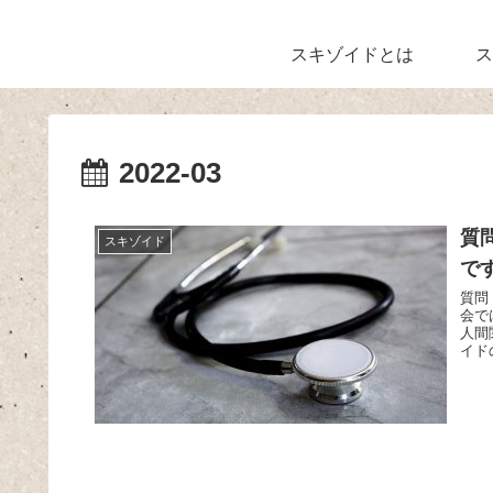
スキゾイドとは
ス
2022-03
質
スキゾイド
で
質問
会で
人間
イド